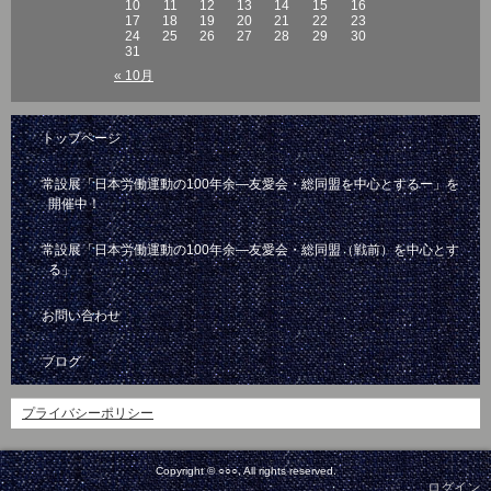
10
11
12
13
14
15
16
17
18
19
20
21
22
23
24
25
26
27
28
29
30
31
« 10月
トップページ
常設展「日本労働運動の100年余―友愛会・総同盟を中心とするー」を
開催中！
常設展「日本労働運動の100年余―友愛会・総同盟（戦前）を中心とす
る」
お問い合わせ
ブログ
プライバシーポリシー
Copyright © ○○○, All rights reserved.
ログイン