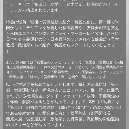
年）、そして「第四部 友愛会、鈴木文治、松岡駒吉のメッセ
ージ」から構成されています。
特徴は戦前・戦後の労働運動の紹介・解説の前に、第一部で米
国からユニテリアンを招聘した福澤諭吉や、友愛会創立を支え
た米国ユニテリアン協会のクレイ・マッコーレイ牧師、さらに
日本社会主義運動の父・日本野球の父とされる安部磯雄（早大
教授、政治家）らの紹介・解説からスタートしていることで
す。
また、第四部では「友愛会のメッセージ」として「友愛会は友愛組合（人格
向上主義労働組合）」、鈴木文治のメッセージとして「人間性と職業能力の
向上」「レクリエーション（人間再創造）」、松岡駒吉のメッセージとして
「産業人論」「健全なる労働組合主義」を紹介・解説しています。
以下に常設展を写真で紹介いたします。最初の写真には「第一
部 労働運動前史 福澤諭吉とユニテリアン、惟一館」に展示
されている福澤諭吉、クレイ・マッコーレイ牧師、安部磯雄の
肖像画、解説パネルなどが写っています。2～3枚目の写真には
「第二部 戦前の労働運動 1897年～1940年」の展示物の一部
である鈴木文治（友愛会創立者）・松岡駒吉（総同盟会長）・
西尾末廣（労働運動家・政治家）の肖像画、戦前期の労働運動
のポスターなどが写っています。