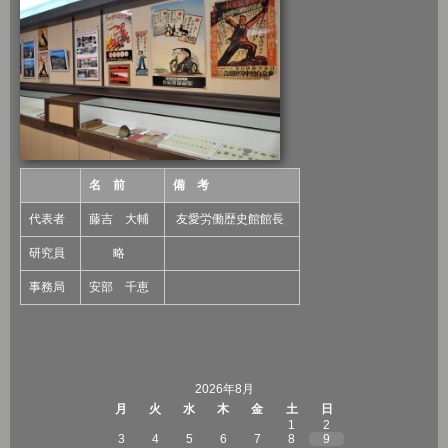
名 前
備 考
代表者
藤吉 大輔
友愛労働歴史館館長
研究員
略
事務局
安部 千恵
2026年8月
月
火
水
木
金
土
日
1
2
3
4
5
6
7
8
9