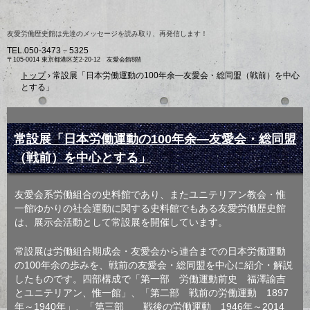
友愛労働歴史館は先達のメッセージを読み取り、再発信します！
TEL.
050-3473－5325
〒105-0014 東京都港区芝2-20-12 友愛会館8階
トップ
›
常設展「日本労働運動の100年余―友愛会・総同盟（戦前）を中心
とする」
常設展「日本労働運動の100年余―友愛会・総同盟
（戦前）を中心とする」
友愛会系労働組合の史料館であり、またユニテリアン教会・惟
一館ゆかりの社会運動に関する史料館でもある友愛労働歴史館
は、展示会活動として常設展を開催しています。
常設展は労働組合期成会・友愛会から連合までの日本労働運動
の100年余の歩みを、戦前の友愛会・総同盟を中心に紹介・解説
したものです。四部構成で「第一部 労働運動前史 福澤諭吉
とユニテリアン、惟一館」、「第二部 戦前の労働運動 1897
年～1940年」、「第三部 戦後の労働運動 1946年～2014