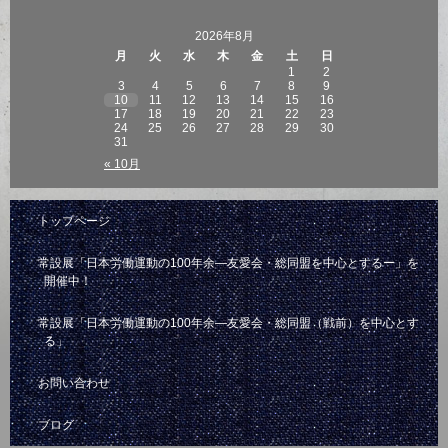
2026年8月
月
火
水
木
金
土
日
1
2
3
4
5
6
7
8
9
10
11
12
13
14
15
16
17
18
19
20
21
22
23
24
25
26
27
28
29
30
31
« 10月
トップページ
常設展「日本労働運動の100年余―友愛会・総同盟を中心とするー」を
開催中！
常設展「日本労働運動の100年余―友愛会・総同盟（戦前）を中心とす
る」
お問い合わせ
ブログ