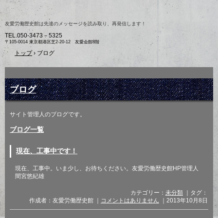
友愛労働歴史館は先達のメッセージを読み取り、再発信します！
TEL.
050-3473－5325
〒105-0014 東京都港区芝2-20-12 友愛会館8階
トップ
›
ブログ
ブログ
サイト管理人のブログです。
ブログ一覧
現在、工事中です！
現在、工事中。いま少し、お待ちください。友愛労働歴史館HP管理人
間宮悠紀雄
カテゴリー：
未分類
｜タグ：
作成者：友愛労働歴史館 ｜
コメントはありません
｜2013年10月8日