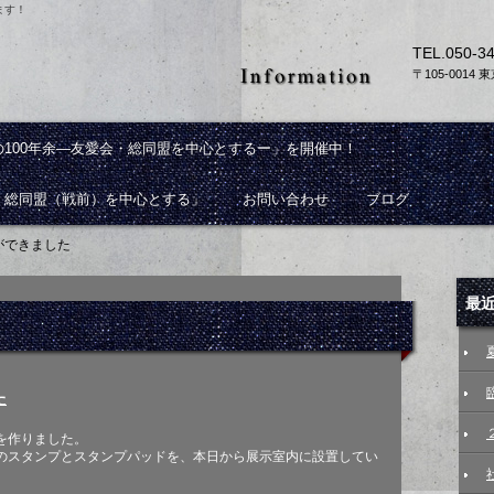
ます！
TEL.
050-3
〒105-0014
100年余―友愛会・総同盟を中心とするー」を開催中！
・総同盟（戦前）を中心とする」
お問い合わせ
ブログ
ができました
最
た
を作りました。
のスタンプとスタンプパッドを、本日から展示室内に設置してい