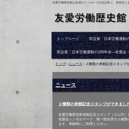
友愛労働歴史館は先達のメッセージを読み取り、再発信し
トップページ
常設展「日本労働運動の
常設展「日本労働運動の100年余―友愛会
トップ
›
ニュース
›
２種類の来館記念スタンプ
ニュース
２種類の来館記念スタンプができまし
友愛労働歴史館来館記念スタンプ（ゴム印）
友愛会シンボルマーク、惟一館全景の２種類
ます。来館時にご利用ください。